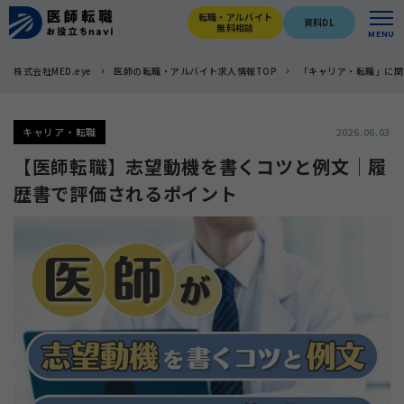
転職・アルバイト
資料DL
無料相談
MENU
株式会社MED.eye
医師の転職・アルバイト求人情報TOP
「キャリア・転職」に関
キャリア・転職
2026.06.03
【医師転職】志望動機を書くコツと例文｜履
歴書で評価されるポイント