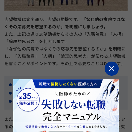
志望動機は文字通り、志望の動機です。
「なぜ他の病院ではな
くその応募先を志望するのか」を明確にしましょう。
また、上記の通り志望動機からその人の「入職熱意」「人柄」
「論理的思考力」を判断します。
「なぜ他の病院ではなくその応募先を志望するのか」を明確に
し、「入職熱意」「人柄」「論理的思考力」が伝わる志望動機
を書くことがポイントです。その上で必要なことは以下です。
close
応募先にとってプラスになることをアピールする
応募先の経営理念や、院長について調べる
具体的な文章にする
また、基本的に医療機関は長期間働いてくれる医師を求めてい
るので、長期的な目標やキャリアプランをアピールするのも効