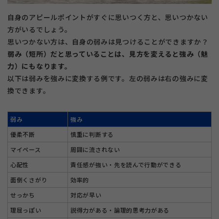
自身のアピールポイントがすぐに思いつく方と、思いつかない
方がいるでしょう。
思いつかない方は、自身の弱みは見つけることができますか？
弱み（短所）だと思っていることは、見方を変えると強み（魅
力）にもなります。
以下は弱みを強みに変換する例です。左の弱みは右の強みに変
換できます。
弱み
強み
優柔不断
慎重に判断する
マイペース
周囲に流されない
心配性
責任感が強い・先を読んで行動ができる
面倒くさがり
効率的
せっかち
対応が早い
理屈っぽい
説得力がある・論理的思考力がある