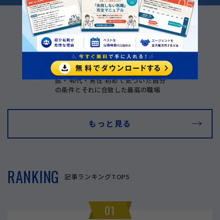
Vol.1
【医師転職インタビュー】産婦人科
医・40代・男性 初めて気づいた自分
の条件とそれに合致した最高の職場
もっと見る
RANKING
記事ランキングTOP5
01