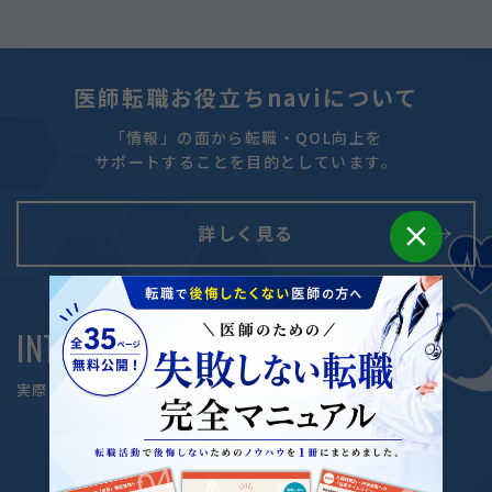
医師転職お役立ちnavi
について
「情報」の面から転職・QOL向上を
サポートすることを目的としています。
close
詳しく見る
INTERVIEW
医師転職インタビュー
実際に転職した方々に体験談をお聞きしました。