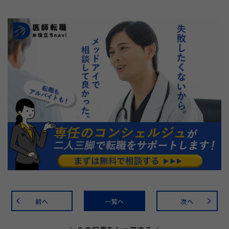
前へ
一覧へ
次へ
arrow_back_ios
arrow_forward_ios