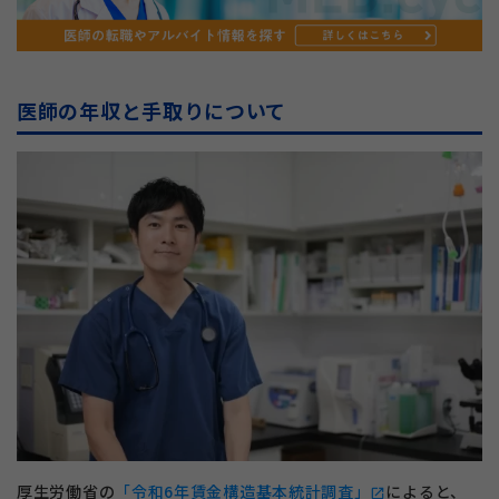
医師の年収と手取りについて
厚生労働省の
「令和6年賃金構造基本統計調査」
によると、
open_in_new