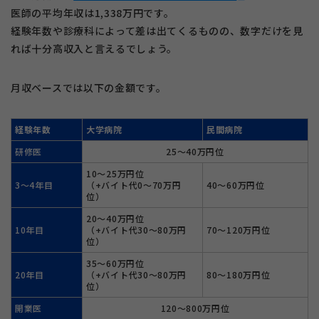
医師の平均年収は1,338万円です。
経験年数や診療科によって差は出てくるものの、数字だけを見
れば十分高収入と言えるでしょう。
月収ベースでは以下の金額です。
経験年数
大学病院
民間病院
研修医
25〜40万円位
10〜25万円位
3〜4年目
（+バイト代0〜70万円
40〜60万円位
位）
20〜40万円位
10年目
（+バイト代30〜80万円
70〜120万円位
位）
35〜60万円位
20年目
（+バイト代30〜80万円
80〜180万円位
位）
開業医
120〜800万円位