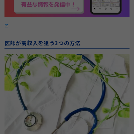
open_in_new
医師が高収入を狙う3つの方法