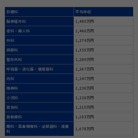
診療科
平均年収
脳神経外科
1,480万円
産科・婦人科
1,466万円
外科
1,374万円
麻酔科
1,335万円
整形外科
1,289万円
呼吸器・消化器・循環器科
1,267万円
内科
1,247万円
精神科
1,230万円
小児科
1,220万円
救急科
1,215万円
放射線科
1,103万円
眼科・耳鼻咽喉科・泌尿器科・皮膚
1,078万円
科