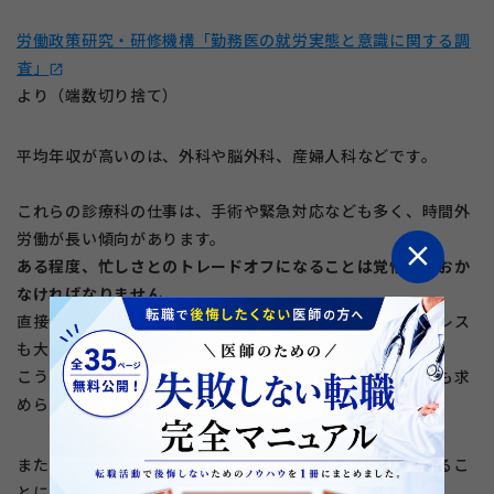
労働政策研究・研修機構「勤務医の就労実態と意識に関する調
査」
open_in_new
より（端数切り捨て）
平均年収が高いのは、外科や脳外科、産婦人科などです。
これらの診療科の仕事は、手術や緊急対応なども多く、時間外
労働が長い傾向があります。
close
ある程度、忙しさとのトレードオフになることは覚悟しておか
なければなりません。
直接命に関わる場面に立ち会うことも多く、勤務上のストレス
も大きくなります。
こうした高収入の診療科で働いていくには、強いメンタルも求
められるでしょう。
また、転科するとなると、これまでのキャリアを一旦捨てるこ
とにもなります。