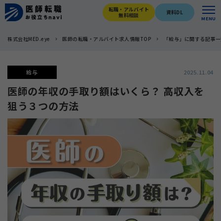
転職・アルバイト
資料DL
無料相談
MENU
株式会社MED.eye
医師の転職・アルバイト求人情報TOP
「給与」に関する記事一
給与
2025.11.04
医師の年収の手取り額はいくら？ 高収入を
狙う３つの方法