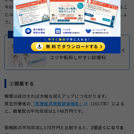
今の専門と関連性の高い領域に転科すれば、苦労を軽減するこ
とは可能ですが、ハードルは高いと思っていた方がいいでしょ
う。
あわせて読みたい
医師が転科する理由は？ 失敗を防ぐ
コツや転科しやすい診療科
②開業する
開業は成功すれば大幅な収入アップにつながります。
厚生労働省の
「医療経済実態調査報告」
（2017年）による
open_in_new
と、開業医の平均年収は2,748万円です。
勤務医の平均年収1,378万円と比較すると、
2倍近くになりま