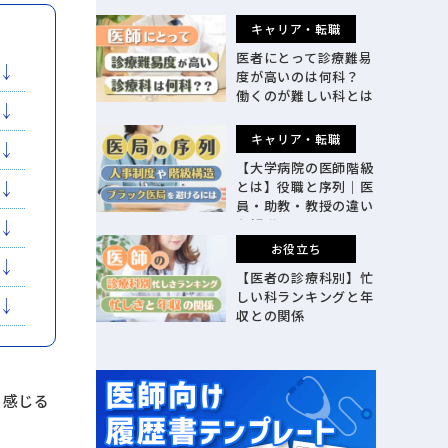
で整理
キャリア・転職
医者にとって診療難易
度が高いのは何科？
働くのが難しい科とは
キャリア・転職
【大学病院の医師階級
とは】役職と序列｜医
員・助教・教授の違い
も解説
お役立ち
【医者の診療科別】忙
しい科ランキングと年
収との関係
と感じる