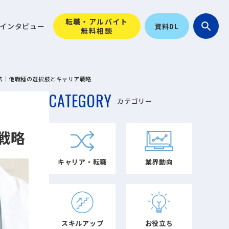
転職・アルバイト
search
インタビュー
資料DL
無料相談
法｜他職種の選択肢とキャリア戦略
CATEGORY
カテゴリー
戦略
キャリア・転職
業界動向
スキルアップ
お役立ち