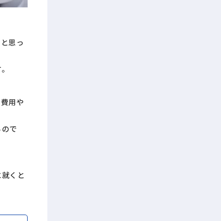
いと思っ
す。
た費用や
るので
に就くと