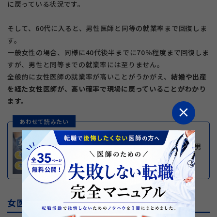
に戻っている状況です。
そして、60代に入ると、男性医師と同等の就業率まで回復しま
す。
一般女性の場合、同様に40代後半までに70％程度まで回復しま
すが、男性と同等までの就業率には至りません。
全般的に女性医師の就業率が高いことがうかがえ、
結婚や出産
を経た女性医師が、高い確率で現場に戻っていることがわかり
ます。
close
あわせて読みたい
【最新版】女医の年収はいくら？男
女差・診療科・他職種比較
女医が復職するための政府の取り組み