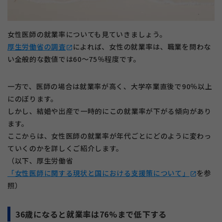
女性医師の就業率についても見ていきましょう。
厚生労働省の調査
によれば、女性の就業率は、職業を問わな
open_in_new
い全般的な数値では60〜75％程度です。
一方で、医師の場合は就業率が高く、大学卒業直後で90％以上
にのぼります。
しかし、結婚や出産で一時的にこの就業率が下がる傾向があり
ます。
ここからは、女性医師の就業率が年代ごとにどのように変わっ
ていくのかを詳しくご紹介します。
（以下、厚生労働省
「女性医師に関する現状と国における支援策について」
を参
open_in_new
照）
36歳になると就業率は76%まで低下する