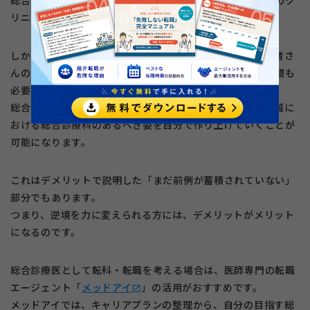
総合診療科が担う役割は、これまで多くの内科や循環器系のク
リニックなどが負ってきたという側面があります。
しかし、こうした医療機関で経験を積むことで、地域の患者さ
んのプライマリケアができるようになるまでには多大な時間も
必要となります。
総合診療医はその高い能力を身につけることで、病院や地域に
おける総合診療科のあるべき姿を自分で作り上げていくことが
可能になります。
これはデメリットで説明した「まだ前例が蓄積されていない」
部分でもあります。
つまり、逆境を力に変えられる方には、デメリットがメリット
になるのです。
総合診療医として転科・転職を考える場合は、医師専門の転職
エージェント「
メッドアイ
」の活用がおすすめです。
open_in_new
メッドアイでは、キャリアプランの整理から、自分の目指す総