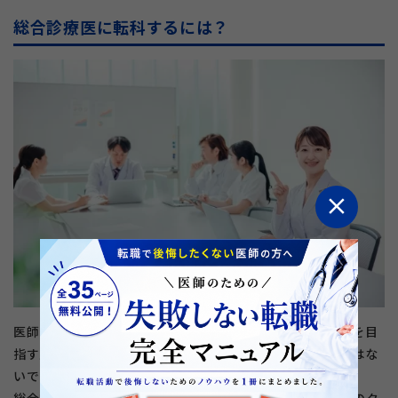
総合診療医に転科するには？
close
医師としてのキャリアの目標点で、総合診療科や地域医療を目
指す人にとっては、総合診療医は魅力的な資格に映るのではな
いでしょうか。