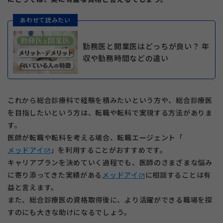
あわせて読みたい
勤務医と開業医はどっちが良い？ 年
収や勤務時間などの違い
これから総合診療科で経験を積みたいという方や、総合診療医
を目指したいという方は、転職や転科で実現する方法がありま
す。
医師が転職や転科を考える場合、転職エージェント「
メッドアイ
」を利用することがおすすめです。
open_in_new
キャリアプランを決めていく過程でも、医師のさまざまな悩み
に寄り添ってきた実績がある
メッドアイ
に相談することは有
open_in_new
益と言えます。
また、総合診療医の資格取得後に、より活躍ができる職場を探
すのにも大きな助けになるでしょう。