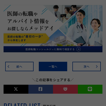
前へ
一覧へ
次へ
arrow_back_ios
arrow_forward_ios
＼この記事をシェアする／