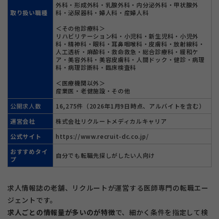
外科・形成外科・乳腺外科・内分泌外科・甲状腺外
取り扱い職種
科・泌尿器科・婦人科・産婦人科
＜その他診療科＞
リハビリテーション科・小児科・新生児科・小児外
科・精神科・眼科・耳鼻咽喉科・皮膚科・放射線科・
人工透析・麻酔科・救命救急・総合診療科・緩和ケ
ア・美容外科・美容皮膚科・人間ドック・健診・病理
科・病理診断科・臨床検査科
＜医療機関以外＞
産業医・老健施設・その他
公開求人数
16,275件（2026年1月9日時点、アルバイトを含む）
運営会社
株式会社リクルートメディカルキャリア
公式サイト
https://www.recruit-dc.co.jp/
おすすめタイ
自分でも転職先探しがしたい人向け
プ
求人情報誌の老舗、リクルートが運営する医師専門の転職エー
ジェントです。
求人ごとの情報量が多いのが特徴
で、細かく条件を指定して検