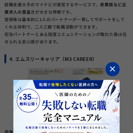
就職支援大手のマイナビが運営するサービスで、
産業医など企
業求人の豊富さ
が大きな特徴です。
登録後は基本的に1人のパートナーが一貫してサポートをして
くれる体制で、二人三脚で転職活動ができます。
担当パートナーとある程度コミュニケーションが取れた後は任
せられる安心感があります。
4. エムスリーキャリア（M3 CAREER）
close
画像引用元：
エムスリーキャリア
open_in_new