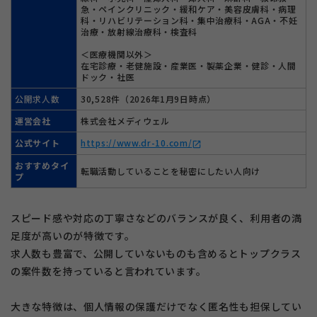
急・ペインクリニック・緩和ケア・美容皮膚科・病理
科・リハビリテーション科・集中治療科・AGA・不妊
治療・放射線治療科・検査科
＜医療機関以外＞
在宅診療・老健施設・産業医・製薬企業・健診・人間
ドック・社医
公開求人数
30,528件（2026年1月9日時点）
運営会社
株式会社メディウェル
公式サイト
https://www.dr-10.com/
open_in_new
おすすめタイ
転職活動していることを秘密にしたい人向け
プ
スピード感や対応の丁寧さなどのバランスが良く、利用者の満
足度が高いのが特徴です。
求人数も豊富で、公開していないものも含めるとトップクラス
の案件数を持っていると言われています。
大きな特徴は、個人情報の保護だけでなく匿名性も担保してい