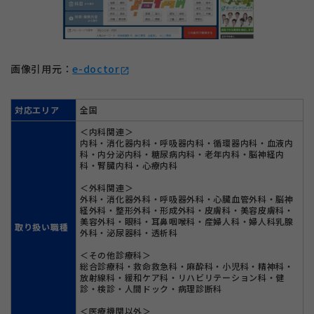
画像引用元：
e-doctor
open_in_new
対応エリア
全国
＜内科関連＞
内科・消化器内科・呼吸器内科・循環器内科・血液内
科・内分泌内科・糖尿病内科・老年内科・脳神経内
科・腎臓内科・心療内科
＜外科関連＞
外科・消化器外科・呼吸器外科・心臓血管外科・脳神
経外科・整形外科・形成外科・皮膚科・美容皮膚科・
美容外科・眼科・耳鼻咽喉科・産婦人科・婦人科乳腺
取り扱い職種
外科・泌尿器科・透析科
＜その他診療科＞
総合診療科・救命救急科・麻酔科・小児科・精神科・
放射線科・緩和ケア科・リハビリテーション科・健
診・検診・人間ドック・病理診断科
＜医療機関以外＞