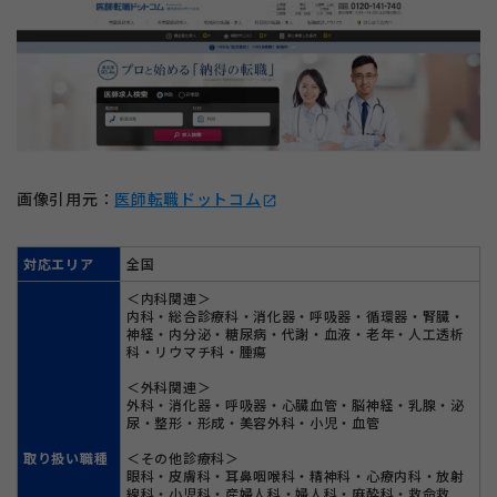
画像引用元：
医師転職ドットコム
open_in_new
対応エリア
全国
＜内科関連＞
内科・総合診療科・消化器・呼吸器・循環器・腎臓・
神経・内分泌・糖尿病・代謝・血液・老年・人工透析
科・リウマチ科・腫瘍
＜外科関連＞
外科・消化器・呼吸器・心臓血管・脳神経・乳腺・泌
尿・整形・形成・美容外科・小児・血管
取り扱い職種
＜その他診療科＞
眼科・皮膚科・耳鼻咽喉科・精神科・心療内科・放射
線科・小児科・産婦人科・婦人科・麻酔科・救命救