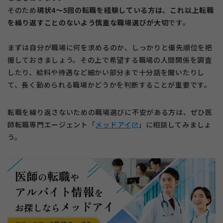
そのため
現状4～5回の転職を経験している方は、これ以上転職
を繰り返すことのないよう慎重な職場選びが大切
です。
まずは自分が職場に何を求めるのか、しっかりと優先順位を把
握しておきましょう。その上で希望する職場の人間関係を調査
したり、給料や待遇など細かい部分まで十分話を聞いたりし
て、長く勤められる職場かどうかを判断することが重要です。
転職を繰り返さないための職場選びに不安がある方は、ぜひ医
師転職専門エージェント「
メッドアイ
」に相談してみましょ
open_in_new
う。