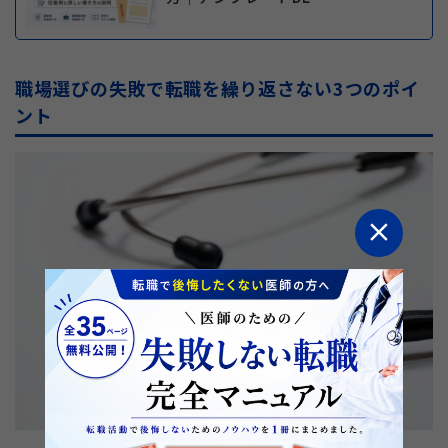
職場選びの失敗で転職を繰り返さない3つのポイ
ント
close