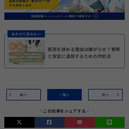
あわせて読みたい
医局を辞める理由は嫌がらせ？事例
と安全に退局するための対処法
前へ
一覧へ
次へ
arrow_back_ios
arrow_forward_ios
＼この記事をシェアする／