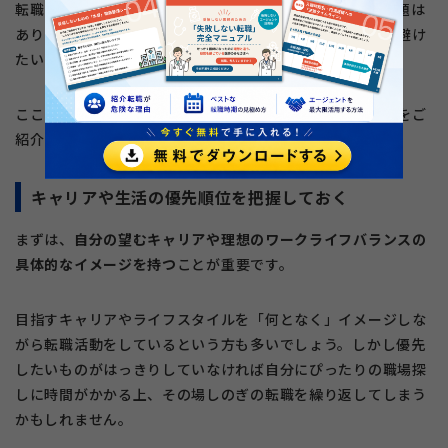
転職回数が増えたとしても、明確な理由があればあまり問題は
ありません。しかし、なるべくなら転職を繰り返すことは避け
たいものです。
ここでは、転職を繰り返さないための職場選びのポイントをご
紹介します。
キャリアや生活の優先順位を把握しておく
まずは、
自分の望むキャリアや理想のワークライフバランスの
具体的なイメージを持つ
ことが重要です。
目指すキャリアやライフスタイルを「何となく」イメージしな
がら転職活動をしているという方も多いでしょう。しかし優先
したいものがはっきりしていなければ自分にぴったりの職場探
しに時間がかかる上、その場しのぎの転職を繰り返してしまう
かもしれません。