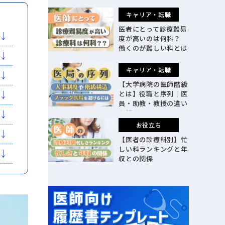
で整理
キャリア・転職
医者にとって診療難易
度が高いのは何科？
働くのが難しい科とは
キャリア・転職
【大学病院の医師階級
とは】役職と序列｜医
員・助教・教授の違い
も解説
お役立ち
【医者の診療科別】忙
しい科ランキングと年
収との関係