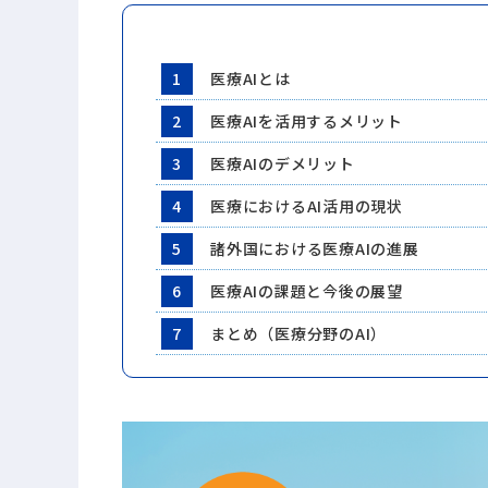
1
医療AIとは
2
医療AIを活用するメリット
3
医療AIのデメリット
4
医療におけるAI活用の現状
5
諸外国における医療AIの進展
6
医療AIの課題と今後の展望
7
まとめ（医療分野のAI）