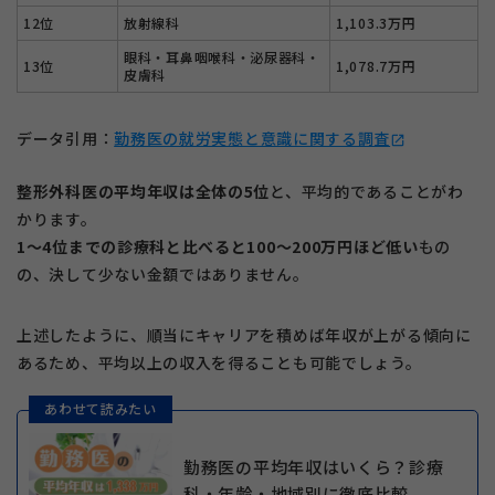
12位
放射線科
1,103.3万円
眼科・耳鼻咽喉科・泌尿器科・
13位
1,078.7万円
皮膚科
データ引用：
勤務医の就労実態と意識に関する調査
open_in_new
整形外科医の平均年収は全体の5位
と、平均的であることがわ
かります。
1〜4位までの診療科と比べると100〜200万円ほど低い
もの
の、決して少ない金額ではありません。
上述したように、順当にキャリアを積めば年収が上がる傾向に
あるため、平均以上の収入を得ることも可能でしょう。
あわせて読みたい
勤務医の平均年収はいくら？診療
科・年齢・地域別に徹底比較