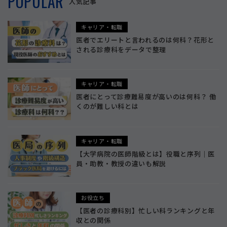
POPULAR
人気記事
キャリア・転職
医者でエリートと言われるのは何科？花形と
される診療科をデータで整理
キャリア・転職
医者にとって診療難易度が高いのは何科？ 働
くのが難しい科とは
キャリア・転職
【大学病院の医師階級とは】役職と序列｜医
員・助教・教授の違いも解説
お役立ち
【医者の診療科別】忙しい科ランキングと年
収との関係