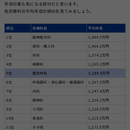
年収の差も気になる部分だと思います。
各診療科の平均年収の傾向を見てみましょう。
順位
診療科目
平均年収
1位
脳神経外科
1,480.3万円
2位
産科・婦人科
1,466.3万円
3位
外科
1,374.2万円
4位
麻酔科
1,335.2万円
5位
整形外科
1,289.9万円
6位
呼吸器科・消化器科・循環器科
1,267.2万円
7位
内科
1,247.4万円
8位
精神科
1,230.2万円
9位
小児科
1,220.5万円
10位
救急科
1,215.3万円
11位
その他
1,171.5万円