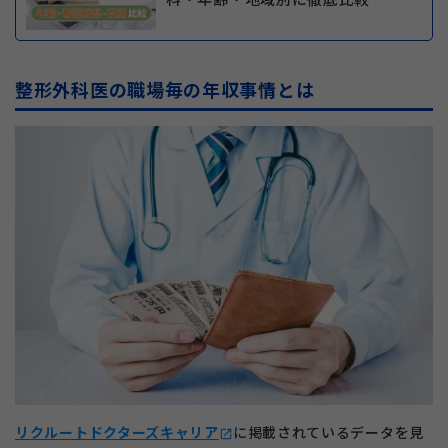
整形外科医の職場毎の年収事情とは
リクルートドクターズキャリア
に掲載されているデータを見
open_in_new