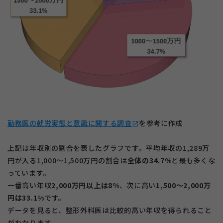
勤務医の就労実態と意識に関する調査
を参考に作成
open_in_new
上記は年収別の割合を表したグラフです。平均年収の1,289万
円が入る1,000〜1,500万円の割合は
全体の34.7%
と最も多くな
っています。
一番高い年収
2,000万円以上は8%
、次に高い
1,500〜2,000万
円は33.1%
です。
データを見ると、整形外科医は比較的高い年収を得られること
がわかります。