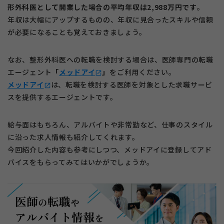
形外科医として開業した場合の平均年収は2,988万円です
。
年収は大幅にアップするものの、年収に見合ったスキルや信頼
が必要になることも覚えておきましょう。
なお、整形外科医への転職を検討する場合は、医師専門の転職
エージェント
「
メッドアイ
」
をご利用ください。
open_in_new
メッドアイ
は、転職を検討する医師を対象とした求職サービ
open_in_new
スを提供するエージェントです。
給与面はもちろん、アルバイトや非常勤など、仕事のスタイル
に沿った求人情報も紹介してくれます。
今回紹介した内容も参考にしつつ、メッドアイに登録してアド
バイスをもらってみてはいかがでしょうか。