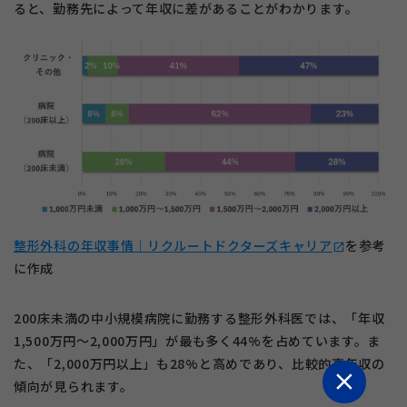
ると、勤務先によって年収に差があることがわかります。
整形外科の年収事情｜リクルートドクターズキャリア
を参考
open_in_new
に作成
200床未満の中小規模病院に勤務する整形外科医では、「年収
1,500万円～2,000万円」が最も多く44%を占めています。ま
た、「2,000万円以上」も28%と高めであり、比較的高年収の
close
傾向が見られます。