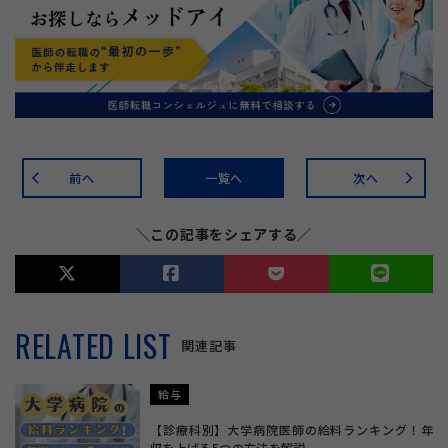
前へ
一覧へ
次へ
arrow_back_ios
arrow_forward_ios
＼この記事をシェアする／
RELATED LIST
関連記事
給与
【診療科別】大学病院医師の給料ランキング！年
収を上げる5つの方法を解説