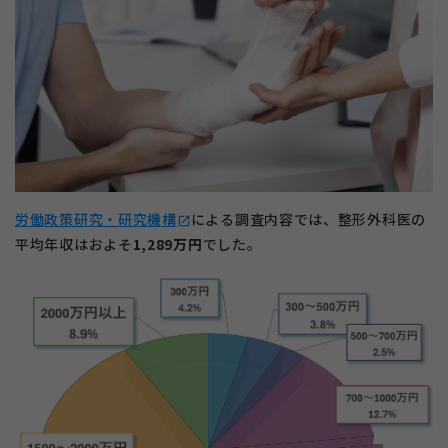
労働政策研究・研究機構
による調査内容では、整形外科医の
open_in_new
平均年収はおよそ
1,289万円
でした。