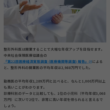
整形外科医は開業することで大幅な年収アップを目指せます。
中央社会保険医療協議会の
「第22回医療経済実態調査 (医療機関等調査) 報告」
による
open_in_new
と、整形外科の開業医の平均年収は2,988万円でした。
勤務医の平均年収1,289万円と比べると、なんと1,000万円以上
も高いことがわかります。
診療科別のデータと比較しても、1位の小児科（平均年収3,068
万円）に次いで2位で、非常に高い年収を得られると言えるで
しょう。