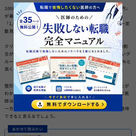
200床以上の大規模病院では、「年収1,500万円～2,000万円」
が最も多く、実に62%がこの層に集中しています。一方で、
「1,000万円未満」や「1,000万円～1,500万円」の割合も一定
数見られ、収入の幅がやや広いことが特徴です。
クリニックやその他の医療機関では、「2,000万円以上」の割
合が47%と最も高く、勤務先別では最も高年収の割合が高いグ
ループです。一方で、「年収1,500万円～2,000万円」も41%と
高く、全体の9割近くが1,500万円以上の収入を得ています。
整形外科医の年収は勤務先の種類によって大きく異なることが
わかります。特にクリニックや自由度の高い働き方を選んだ医
師ほど、高年収の傾向が強く見られます。
一方で、病院勤務は規模にかかわらず安定的な年収水準が期待
できると言えるでしょう。
あわせて読みたい