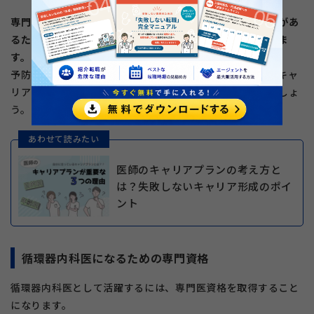
専門医になるまでの過程が長く、一般内科医としての素地があ
るため、キャリアパスの選択肢が多いことが特徴でもありま
す。
予防医療や検診、心臓リハビリテーションなど、セカンドキャ
リアの道も選びやすく、長く活躍できる領域だと言えるでしょ
う。
あわせて読みたい
医師のキャリアプランの考え方と
は？失敗しないキャリア形成のポイ
ント
循環器内科医になるための専門資格
循環器内科医として活躍するには、専門医資格を取得すること
になります。