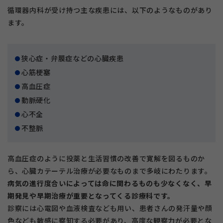
循環器内科が受け持つ主な疾患には、以下のようなものがあり
ます。
狭心症・弁膜症などの心臓疾患
心筋梗塞
高血圧症
動脈硬化
心不全
不整脈
高血圧症のように投薬と生活習慣の改善で寛解を図るものか
ら、心臓カテーテル治療が必要なものまで多岐にわたります。
病気の進行度合いによっては命に関わるものも少なくなく、早
期発見や早期治療が重要となってくる診療科です。
診察には心電図や血液検査なども用い、患者さんの発汗量や顔
色なども敏感に察知する必要があり、高度な観察力が必要とな