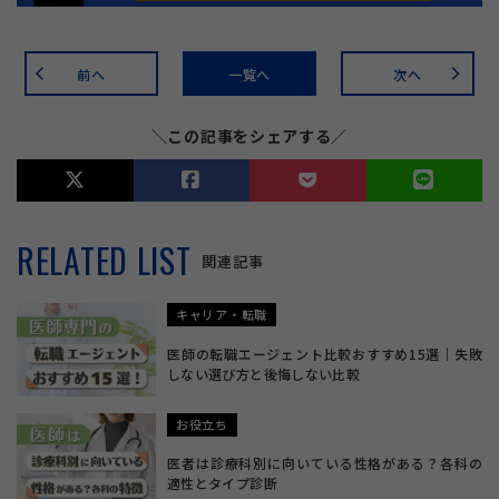
前へ
一覧へ
次へ
arrow_back_ios
arrow_forward_ios
＼この記事をシェアする／
RELATED LIST
関連記事
キャリア・転職
医師の転職エージェント比較おすすめ15選｜失敗
しない選び方と後悔しない比較
お役立ち
医者は診療科別に向いている性格がある？各科の
適性とタイプ診断