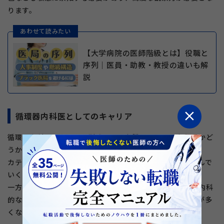
ります。
あわせて読みたい
【大学病院の医師階級とは】役職と
序列｜医員・助教・教授の違いも解
説
close
循環器内科医としてのキャリア
循環器内科医のキャリア形成では、心臓カテーテルを行うかど
うかの選択が重要です。
カテーテルを選択すると、外科的な手技治療のスキルを積んで
いくことになります。
一方でカテーテルを選ばない場合は、薬物療法などのより内科
的な診療に特化しながら、幅広い経験を積んでいくケースが多
くなるようです。