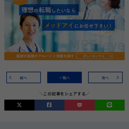
前へ
一覧へ
次へ
arrow_back_ios
arrow_forward_ios
＼この記事をシェアする／