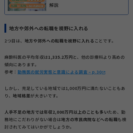
解説
地方や郊外への転職を視野に入れる
2つ目は、
地方や郊外への転職を視野に入れる
ことです。
麻酔科医の平均年収は
1,335.2万円
と、他の診療科より高めの
傾向にあります。
参考：
勤務医の就労実態と意識による調査 – p.30
open_in_new
しかし、充足している地域では1,000万円に満たないこともあ
り、
地域格差
が大きいです。
人手不足の地方では年収2,000万円以上のことも多い
ため、勤
務地にこだわりがない場合は
地方の市民病院などへの転職
も検
討されてみてはいかがでしょうか。