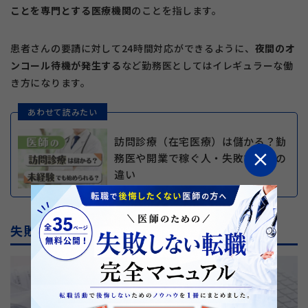
ことを専門とする医療機関
のことを指します。
患者さんの要請に対して24時間対応ができるように、
夜間のオ
ンコール待機が発生する
など勤務医としてはイレギュラーな働
き方になります。
あわせて読みたい
訪問診療（在宅医療）は儲かる？勤
close
務医や開業で稼ぐ人・失敗する人の
違い
失敗しない麻酔科転職のポイント5選