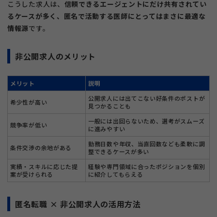
こうした求人は、
信頼できるエージェントにだけ共有されてい
るケースが多く、匿名で活動する医師にとってはまさに最適な
情報源
です。
非公開求人のメリット
メリット
説明
公開求人には出てこない好条件のポストが
希少性が高い
見つかることも
一般には出回らないため、選考がスムーズ
競争率が低い
に進みやすい
勤務日数や年収、当直回数なども柔軟に調
条件交渉の余地がある
整できるケースが多い
実績・スキルに応じた提
経験や専門領域に合ったポジションを個別
案が受けられる
に紹介してもらえる
匿名転職 × 非公開求人の活用方法