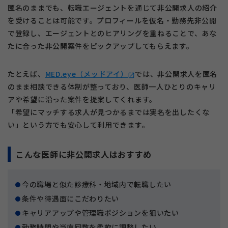
匿名のままでも、転職エージェントを通じて非公開求人の紹介
を受けることは可能です。プロフィールを仮名・勤務先非公開
で登録し、エージェントとのヒアリングを重ねることで、あな
たに合った非公開案件をピックアップしてもらえます。
たとえば、
MED.eye（メッドアイ）
では、非公開求人を匿名
open_in_new
のまま相談できる体制が整っており、医師一人ひとりのキャリ
アや希望に沿った案件を提案してくれます。
「希望にマッチする求人が見つかるまでは実名を出したくな
い」という方でも安心して利用できます。
こんな医師に非公開求人はおすすめ
今の職場と似た診療科・地域内で転職したい
条件や待遇面にこだわりたい
キャリアアップや管理職ポジションを狙いたい
勤務時間や当直回数を柔軟に調整したい