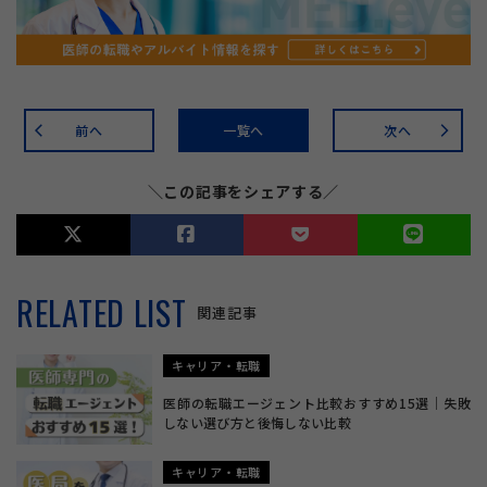
前へ
一覧へ
次へ
arrow_back_ios
arrow_forward_ios
＼この記事をシェアする／
RELATED LIST
関連記事
キャリア・転職
医師の転職エージェント比較おすすめ15選｜失敗
しない選び方と後悔しない比較
キャリア・転職