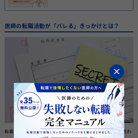
医師の転職活動が「バレる」きっかけとは？
close
転職活動を匿名で進めたいと考える医師は多くいますが、思わ