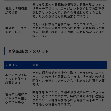
気になる求人や転職先の情報を、身元を明かさずに
慎重に情報収集
リサーチできます。エージェントを通じて内部事情
ができる
をヒアリングしたり、条件を確認したりすること
で、リスクを抑えた意思決定が可能です。
忙しい医師業務の合間でも、自分のスケジュールに
自分のペースで
合わせて転職活動を進められます。必要な情報が揃
進められる
うまで慎重に検討できる点は、匿名転職ならではの
強みです。
匿名転職のデメリット
デメリット
説明
自身の個人情報を直接やり取りできない分、エージ
エージェントに
ェントとの連携が重要になります。担当者との信頼
すべてを任せる
関係や、伝達力に大きく左右される点は注意が必要
必要がある
です。
匿名性を保つため、情報のやり取りがワンクッショ
情報の伝達にタ
ン増えることがあります。特に条件交渉や日程調整
イムラグが生じ
などでは、即時性が求められる場面で若干のストレ
ることがある
スを感じる場合もあります。