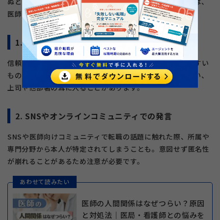
ぬところで現職に知られてしまうケースもあります。以下は、
医師の転職活動が職場にバレてしまう主なきっかけです。
1. 同僚や看護師に相談してしまう
信頼しているつもりでも、院内での会話は意外と広まりやすい
ものです。軽い相談のつもりでも、噂として広がってしまい、
上司や他部署の耳に入ることがあります。
2. SNSやオンラインコミュニティでの発言
SNSや医師向けコミュニティで転職の話題に触れた際、所属や
専門分野から本人が特定されてしまうことも。意図せず匿名性
が崩れることがあるため注意が必要です。
あわせて読みたい
医師の人間関係はなぜつらい？原因
と対処法｜医局・看護師との悩みを